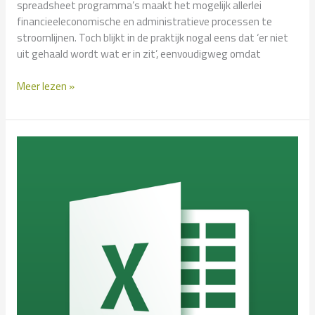
spreadsheet programma’s maakt het mogelijk allerlei
financieeleconomische en administratieve processen te
stroomlijnen. Toch blijkt in de praktijk nogal eens dat ‘er niet
uit gehaald wordt wat er in zit’, eenvoudigweg omdat
Excel
Meer lezen »
for
Financials