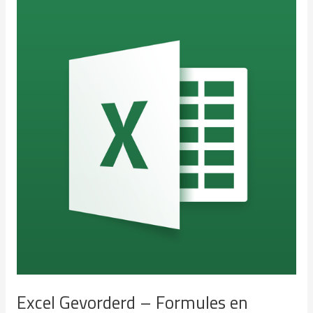
gegevens
en
macro’s
Excel Gevorderd – Formules en