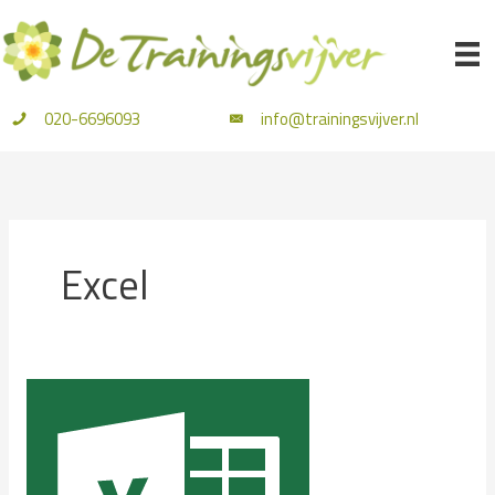
Ga
naar
de
inhoud
020-6696093
info@trainingsvijver.nl
Excel