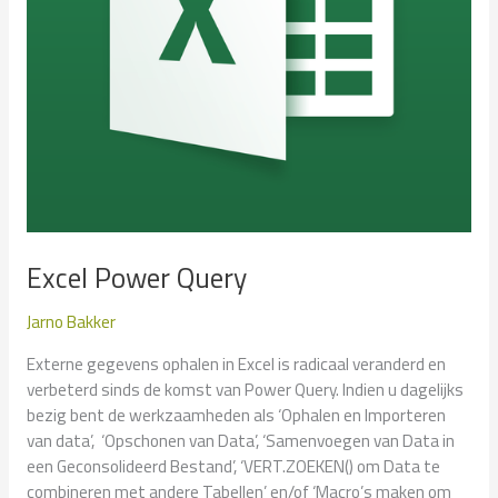
Excel Power Query
Jarno Bakker
Externe gegevens ophalen in Excel is radicaal veranderd en
verbeterd sinds de komst van Power Query. Indien u dagelijks
bezig bent de werkzaamheden als ‘Ophalen en Importeren
van data’, ‘Opschonen van Data’, ‘Samenvoegen van Data in
een Geconsolideerd Bestand’, ‘VERT.ZOEKEN() om Data te
combineren met andere Tabellen’ en/of ‘Macro’s maken om