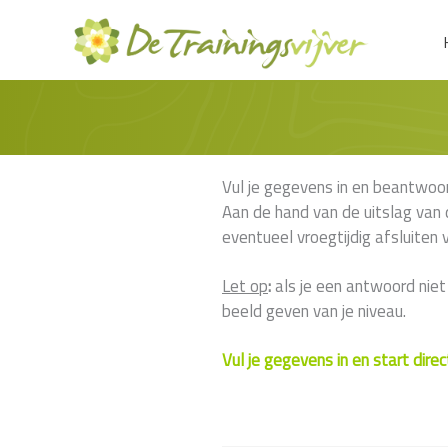
Ga
naar
de
inhoud
Vul je gegevens in en beantwoord
Aan de hand van de uitslag van d
eventueel vroegtijdig afsluite
Let op
:
als je een antwoord niet
beeld geven van je niveau.
Vul je gegevens in en start dire