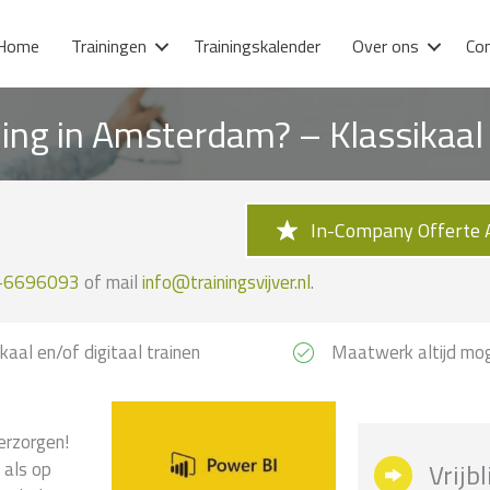
Home
Trainingen
Trainingskalender
Over ons
Co
ning in Amsterdam? – Klassikaa
In-Company Offerte 
-6696093
of mail
info@trainingsvijver.nl
.
kaal en/of digitaal trainen
Maatwerk altijd mog
erzorgen!
 als op
Vrijb