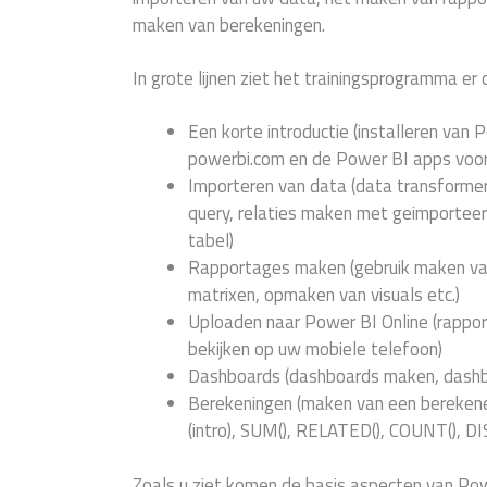
maken van berekeningen.
In grote lijnen ziet het trainingsprogramma er d
Een korte introductie (installeren va
powerbi.com en de Power BI apps voor
Importeren van data (data transforme
query, relaties maken met geimportee
tabel)
Rapportages maken (gebruik maken van 
matrixen, opmaken van visuals etc.)
Uploaden naar Power BI Online (rappor
bekijken op uw mobiele telefoon)
Dashboards (dashboards maken, dashb
Berekeningen (maken van een bereke
(intro), SUM(), RELATED(), COUNT(), D
Zoals u ziet komen de basis aspecten van Po