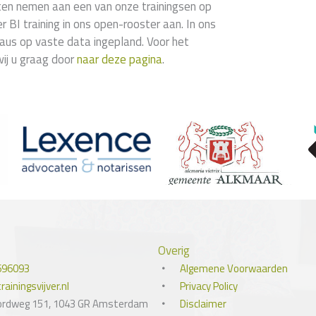
aten nemen aan een van onze trainingsen op
 BI training in ons open-rooster aan. In ons
eaus op vaste data ingepland. Voor het
wij u graag door
naar deze pagina
.
Overig
696093
Algemene Voorwaarden
ainingsvijver.nl
Privacy Policy
ordweg 151, 1043 GR Amsterdam
Disclaimer