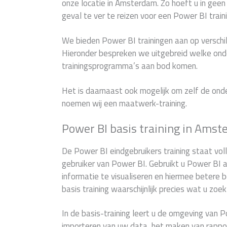
onze locatie in Amsterdam. Zo hoeft u in geen
geval te ver te reizen voor een Power BI traini
We bieden Power BI trainingen aan op verschil
Hieronder bespreken we uitgebreid welke ond
trainingsprogramma’s aan bod komen.
Het is daarnaast ook mogelijk om zelf de onde
noemen wij een maatwerk-training.
Power BI basis training in Ams
De Power BI eindgebruikers training staat vol
gebruiker van Power BI. Gebruikt u Power BI a
informatie te visualiseren en hiermee betere 
basis training waarschijnlijk precies wat u zoek
In de basis-training leert u de omgeving van P
importeren van uw data, het maken van rapp