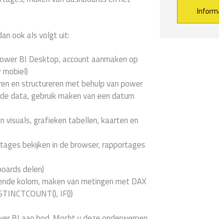
Alternative:
an ook als volgt uit:
n Power BI Desktop, account aanmaken op
 mobiel)
ren en structureren met behulp van power
rde data, gebruik maken van een datum
visuals, grafieken tabellen, kaarten en
tages bekijken in de browser, rapportages
oards delen)
nende kolom, maken van metingen met DAX
ISTINCTCOUNT(), IF())
wer BI aan bod. Mocht u deze onderwerpen