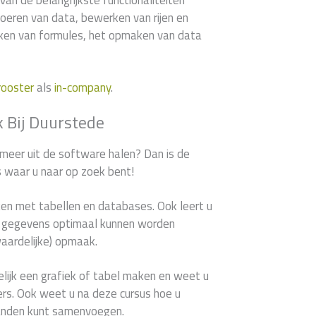
van de belangrijkste functionaliteiten
voeren van data, bewerken van rijen en
en van formules, het opmaken van data
rooster
als
in-company
.
k Bij Duurstede
 meer uit de software halen? Dan is de
s waar u naar op zoek bent!
ken met tabellen en databases. Ook leert u
le gegevens optimaal kunnen worden
waardelijke) opmaak.
lijk een grafiek of tabel maken en weet u
ilters. Ook weet u na deze cursus hoe u
anden kunt samenvoegen.