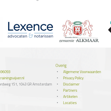
Overig
696093
Algemene Voorwaarden
ainingsvijver.nl
Privacy Policy
ordweg 151, 1043 GR Amsterdam
Disclaimer
Partners
Artikelen
Locaties