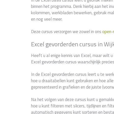
In de Excel basis cursus leert u gebruik maken 
binnen het programma. Denk hierbij aan het in
kolommen, werkbladen bewerken, gebruik mak
en nog veel meer.
Deze cursus verzorgen we zowel in ons
open-
Excel gevorderden cursus in Wij
Heeft u al enige kennis van Excel, maar wilt u
Excel gevorderden cursus waarschijnlijk precie
In de Excel gevorderden cursus leert u te wer
hoe u draaitabellen kunt gebruiken en hoe al
gepresenteerd in grafieken en de juiste (voor
Na het volgen van deze cursus kunt u gemakke
hoe u kunt filteren met slicers, tijdlijnen en f
automatisch gegevens kunt sorteren en best