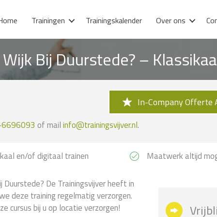
Home
Trainingen
Trainingskalender
Over ons
Co
n Wijk Bij Duurstede? – Klassika
In-Company Offerte 
-6696093
of mail
info@trainingsvijver.nl
.
kaal en/of digitaal trainen
Maatwerk altijd mog
j Duurstede? De Trainingsvijver heeft in
 we deze training regelmatig verzorgen.
 cursus bij u op locatie verzorgen!
Vrijb