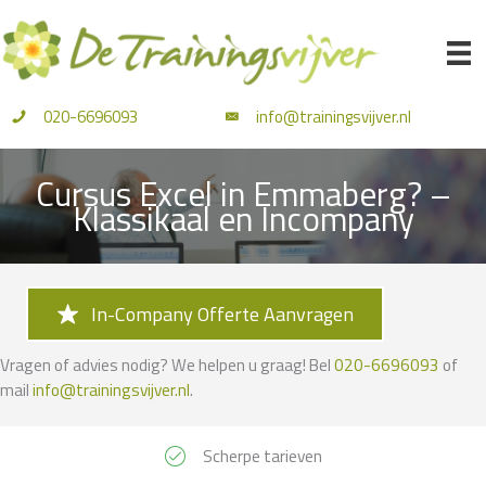
Ga
naar
de
inhoud
020-6696093
info@trainingsvijver.nl
Cursus Excel in Emmaberg? –
Klassikaal en Incompany
In-Company Offerte Aanvragen
Vragen of advies nodig? We helpen u graag! Bel
020-6696093
of
mail
info@trainingsvijver.nl
.
Scherpe tarieven