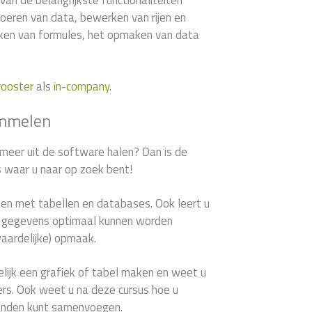
van de belangrijkste functionaliteiten
voeren van data, bewerken van rijen en
en van formules, het opmaken van data
rooster
als
in-company
.
immelen
 meer uit de software halen? Dan is de
s waar u naar op zoek bent!
ken met tabellen en databases. Ook leert u
le gegevens optimaal kunnen worden
waardelijke) opmaak.
lijk een grafiek of tabel maken en weet u
ilters. Ook weet u na deze cursus hoe u
anden kunt samenvoegen.