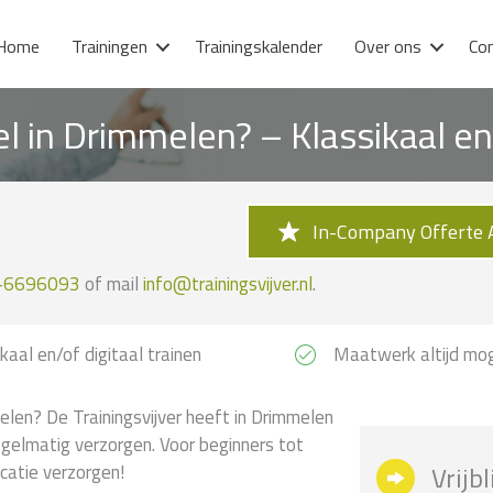
Home
Trainingen
Trainingskalender
Over ons
Co
el in Drimmelen? – Klassikaal e
In-Company Offerte 
-6696093
of mail
info@trainingsvijver.nl
.
kaal en/of digitaal trainen
Maatwerk altijd mog
elen? De Trainingsvijver heeft in Drimmelen
egelmatig verzorgen. Voor beginners tot
catie verzorgen!
Vrijb