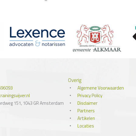
Overig
696093
Algemene Voorwaarden
ainingsvijver.nl
Privacy Policy
ordweg 151, 1043 GR Amsterdam
Disclaimer
Partners
Artikelen
Locaties