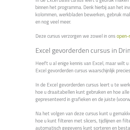
In de Excel basis cursus leert u gebruik maken 
binnen het programma. Denk hierbij aan het in
kolommen, werkbladen bewerken, gebruik mak
en nog veel meer.
Deze cursus verzorgen we zowel in ons
open-
Excel gevorderden cursus in Dr
Heeft u al enige kennis van Excel, maar wilt u
Excel gevorderden cursus waarschijnlijk precie
In de Excel gevorderden cursus leert u te wer
hoe u draaitabellen kunt gebruiken en hoe al
gepresenteerd in grafieken en de juiste (voor
Na het volgen van deze cursus kunt u gemakke
hoe u kunt filteren met slicers, tijdlijnen en f
automatisch gegevens kunt sorteren en best