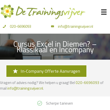
Ga
naar
de
inhoud
020-6696093
info@trainingsvijver.nl
Cursus Excel in Diemen? –
Klassikaal en Incompany
In-Company Offerte Aanvragen
Vragen of advies nodig? We helpen u graag! Bel
020-6696093
of
mail
info@trainingsvijver.nl
.
Scherpe tarieven