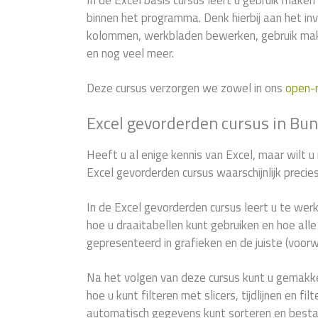
In de Excel basis cursus leert u gebruik maken 
binnen het programma. Denk hierbij aan het in
kolommen, werkbladen bewerken, gebruik mak
en nog veel meer.
Deze cursus verzorgen we zowel in ons
open-
Excel gevorderden cursus in Bu
Heeft u al enige kennis van Excel, maar wilt u
Excel gevorderden cursus waarschijnlijk precie
In de Excel gevorderden cursus leert u te wer
hoe u draaitabellen kunt gebruiken en hoe al
gepresenteerd in grafieken en de juiste (voor
Na het volgen van deze cursus kunt u gemakke
hoe u kunt filteren met slicers, tijdlijnen en f
automatisch gegevens kunt sorteren en best