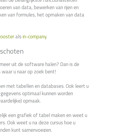
van de belangrijkste functionaliteiten
voeren van data, bewerken van rijen en
en van formules, het opmaken van data
rooster
als
in-company
.
nschoten
 meer uit de software halen? Dan is de
s waar u naar op zoek bent!
ken met tabellen en databases. Ook leert u
le gegevens optimaal kunnen worden
waardelijke) opmaak.
lijk een grafiek of tabel maken en weet u
ilters. Ook weet u na deze cursus hoe u
anden kunt samenvoegen.