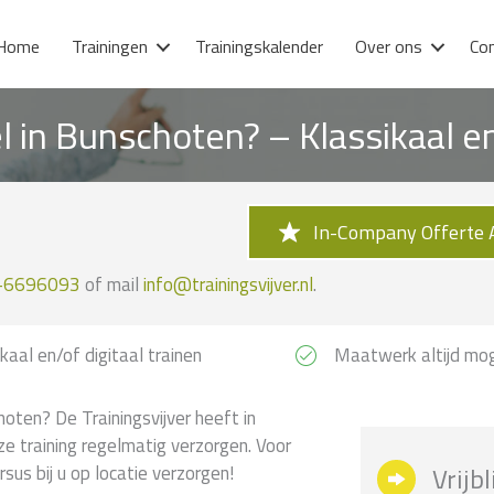
Home
Trainingen
Trainingskalender
Over ons
Co
l in Bunschoten? – Klassikaal 
In-Company Offerte 
-6696093
of mail
info@trainingsvijver.nl
.
kaal en/of digitaal trainen
Maatwerk altijd mog
oten? De Trainingsvijver heeft in
e training regelmatig verzorgen. Voor
us bij u op locatie verzorgen!
Vrijb