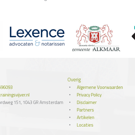
Overig
696093
Algemene Voorwaarden
ainingsvijver.nl
Privacy Policy
ordweg 151, 1043 GR Amsterdam
Disclaimer
Partners
Artikelen
Locaties