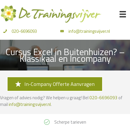
Ga
naar
de
inhoud
020-6696093
info@trainingsvijver.nl
Cursus Excel in Buitenhuizen? –
Klassikaal en Incompany
In-Company Offerte Aanvragen
Vragen of advies nodig? We helpen u graag! Bel
020-6696093
of
mail
info@trainingsvijver.nl
.
Scherpe tarieven