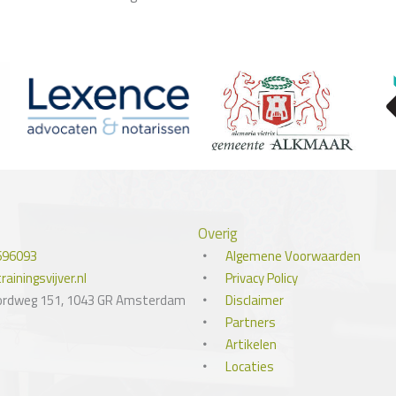
Overig
696093
Algemene Voorwaarden
ainingsvijver.nl
Privacy Policy
ordweg 151, 1043 GR Amsterdam
Disclaimer
Partners
Artikelen
Locaties