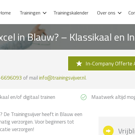
Home
Trainingen
Trainingskalender
Over ons
Co
xcel in Blauw? – Klassikaal en 
In-Company Offerte 
-6696093
of mail
info@trainingsvijver.nl
.
kaal en/of digitaal trainen
Maatwerk altijd mog
? De Trainingsvijver heeft in Blauw een
matig verzorgen. Voor beginners tot
catie verzorgen!
Vrijb