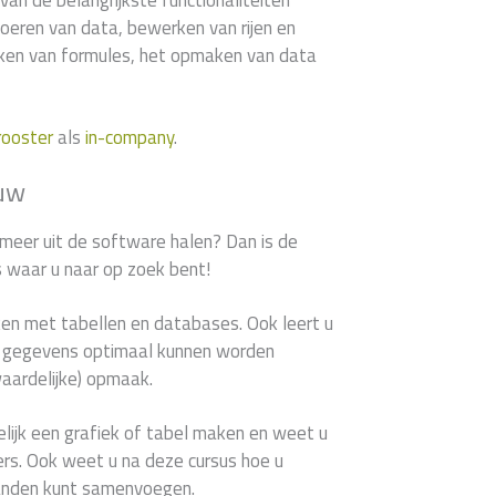
van de belangrijkste functionaliteiten
voeren van data, bewerken van rijen en
en van formules, het opmaken van data
rooster
als
in-company
.
auw
 meer uit de software halen? Dan is de
s waar u naar op zoek bent!
ken met tabellen en databases. Ook leert u
le gegevens optimaal kunnen worden
waardelijke) opmaak.
lijk een grafiek of tabel maken en weet u
ilters. Ook weet u na deze cursus hoe u
anden kunt samenvoegen.