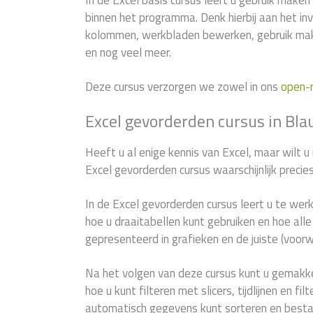
In de Excel basis cursus leert u gebruik maken 
binnen het programma. Denk hierbij aan het in
kolommen, werkbladen bewerken, gebruik mak
en nog veel meer.
Deze cursus verzorgen we zowel in ons
open-
Excel gevorderden cursus in Bl
Heeft u al enige kennis van Excel, maar wilt u
Excel gevorderden cursus waarschijnlijk precie
In de Excel gevorderden cursus leert u te wer
hoe u draaitabellen kunt gebruiken en hoe al
gepresenteerd in grafieken en de juiste (voor
Na het volgen van deze cursus kunt u gemakke
hoe u kunt filteren met slicers, tijdlijnen en f
automatisch gegevens kunt sorteren en best