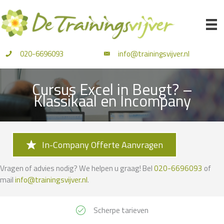
Ga
naar
de
inhoud
020-6696093
info@trainingsvijver.nl
Cursus Excel in Beugt? –
Klassikaal en Incompany
In-Company Offerte Aanvragen
Vragen of advies nodig? We helpen u graag! Bel
020-6696093
of
mail
info@trainingsvijver.nl
.
Scherpe tarieven