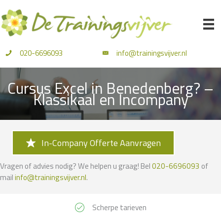
Ga
naar
de
inhoud
020-6696093
info@trainingsvijver.nl
Cursus Excel in Benedenberg? –
Klassikaal en Incompany
In-Company Offerte Aanvragen
Vragen of advies nodig? We helpen u graag! Bel
020-6696093
of
mail
info@trainingsvijver.nl
.
Scherpe tarieven