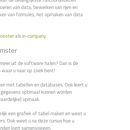
van de belangrijkste functionaliteiten
voeren van data, bewerken van rijen en
en van formules, het opmaken van data
rooster
als
in-company
.
emster
 meer uit de software halen? Dan is de
s waar u naar op zoek bent!
ken met tabellen en databases. Ook leert u
le gegevens optimaal kunnen worden
waardelijke) opmaak.
lijk een grafiek of tabel maken en weet u
ilters. Ook weet u na deze cursus hoe u
anden kunt samenvoegen.