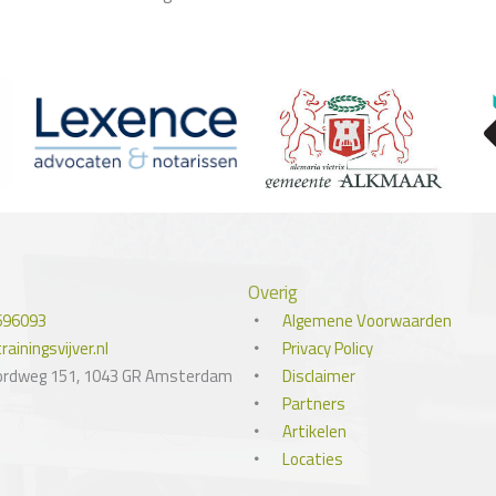
Overig
696093
Algemene Voorwaarden
ainingsvijver.nl
Privacy Policy
ordweg 151, 1043 GR Amsterdam
Disclaimer
Partners
Artikelen
Locaties