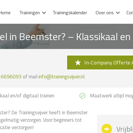
Home
Trainingen
Trainingskalender
Over ons
Co
el in Beemster? – Klassikaal e
In-Company Offerte 
-6696093
of mail
info@trainingsvijver.nl
.
kaal en/of digitaal trainen
Maatwerk altijd mog
ter? De Trainingsvijver heeft in Beemster
egelmatig verzorgen. Voor beginners tot
catie verzorgen!
Vrijb