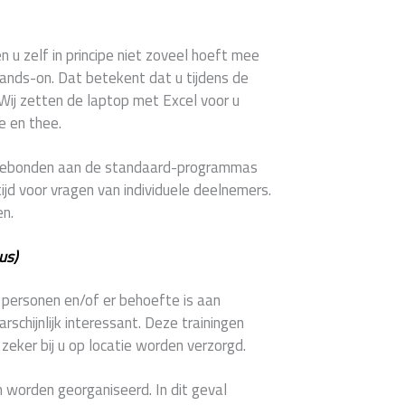
en u zelf in principe niet zoveel hoeft mee
hands-on. Dat betekent dat u tijdens de
 Wij zetten de laptop met Excel voor u
e en thee.
e gebonden aan de standaard-programmas
ijd voor vragen van individuele deelnemers.
en.
us)
2 personen en/of er behoefte is aan
schijnlijk interessant. Deze trainingen
eker bij u op locatie worden verzorgd.
 worden georganiseerd. In dit geval