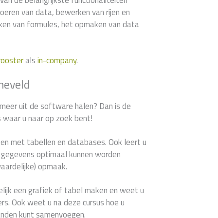
van de belangrijkste functionaliteiten
voeren van data, bewerken van rijen en
en van formules, het opmaken van data
rooster
als
in-company
.
neveld
 meer uit de software halen? Dan is de
s waar u naar op zoek bent!
ken met tabellen en databases. Ook leert u
le gegevens optimaal kunnen worden
waardelijke) opmaak.
lijk een grafiek of tabel maken en weet u
ilters. Ook weet u na deze cursus hoe u
anden kunt samenvoegen.