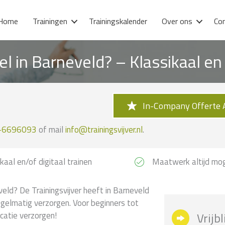
Home
Trainingen
Trainingskalender
Over ons
Co
el in Barneveld? – Klassikaal e
In-Company Offerte 
-6696093
of mail
info@trainingsvijver.nl
.
kaal en/of digitaal trainen
Maatwerk altijd mog
eld? De Trainingsvijver heeft in Barneveld
egelmatig verzorgen. Voor beginners tot
catie verzorgen!
Vrijb