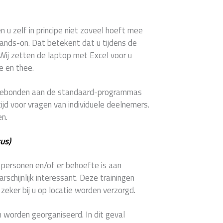
en u zelf in principe niet zoveel hoeft mee
hands-on. Dat betekent dat u tijdens de
 Wij zetten de laptop met Excel voor u
e en thee.
e gebonden aan de standaard-programmas
ijd voor vragen van individuele deelnemers.
en.
us)
2 personen en/of er behoefte is aan
schijnlijk interessant. Deze trainingen
eker bij u op locatie worden verzorgd.
 worden georganiseerd. In dit geval