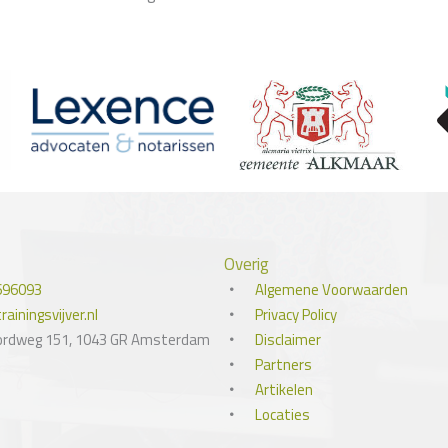
Overig
696093
Algemene Voorwaarden
ainingsvijver.nl
Privacy Policy
ordweg 151, 1043 GR Amsterdam
Disclaimer
Partners
Artikelen
Locaties