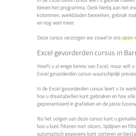
In de Excel basis cursus leert u gebruik maken 
binnen het programma. Denk hierbij aan het in
kolommen, werkbladen bewerken, gebruik mak
en nog veel meer.
Deze cursus verzorgen we zowel in ons
open-
Excel gevorderden cursus in Bar
Heeft u al enige kennis van Excel, maar wilt u
Excel gevorderden cursus waarschijnlijk precie
In de Excel gevorderden cursus leert u te wer
hoe u draaitabellen kunt gebruiken en hoe al
gepresenteerd in grafieken en de juiste (voor
Na het volgen van deze cursus kunt u gemakke
hoe u kunt filteren met slicers, tijdlijnen en f
automatisch gegevens kunt sorteren en best