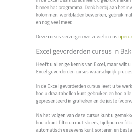
In de Excel basis cursus leert u gebruik maken 
binnen het programma. Denk hierbij aan het in
kolommen, werkbladen bewerken, gebruik mak
en nog veel meer.
Deze cursus verzorgen we zowel in ons
open-
Excel gevorderden cursus in Ba
Heeft u al enige kennis van Excel, maar wilt u
Excel gevorderden cursus waarschijnlijk precie
In de Excel gevorderden cursus leert u te wer
hoe u draaitabellen kunt gebruiken en hoe al
gepresenteerd in grafieken en de juiste (voor
Na het volgen van deze cursus kunt u gemakke
hoe u kunt filteren met slicers, tijdlijnen en f
automatisch gegevens kunt sorteren en best