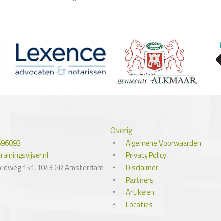
Overig
696093
Algemene Voorwaarden
ainingsvijver.nl
Privacy Policy
ordweg 151, 1043 GR Amsterdam
Disclaimer
Partners
Artikelen
Locaties