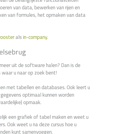
van de belangrijkste functionaliteiten
voeren van data, bewerken van rijen en
en van formules, het opmaken van data
rooster
als
in-company
.
kelsebrug
 meer uit de software halen? Dan is de
s waar u naar op zoek bent!
ken met tabellen en databases. Ook leert u
le gegevens optimaal kunnen worden
waardelijke) opmaak.
lijk een grafiek of tabel maken en weet u
ilters. Ook weet u na deze cursus hoe u
anden kunt samenvoegen.