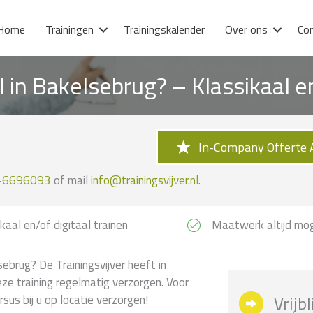
Home
Trainingen
Trainingskalender
Over ons
Co
l in Bakelsebrug? – Klassikaal 
In-Company Offerte 
-6696093
of mail
info@trainingsvijver.nl
.
kaal en/of digitaal trainen
Maatwerk altijd mog
ebrug? De Trainingsvijver heeft in
ze training regelmatig verzorgen. Voor
us bij u op locatie verzorgen!
Vrijb