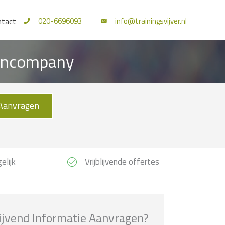
020-6696093
info@trainingsvijver.nl
ntact
n Incompany
Aanvragen
elijk
Vrijblijvende offertes
lijvend Informatie Aanvragen?