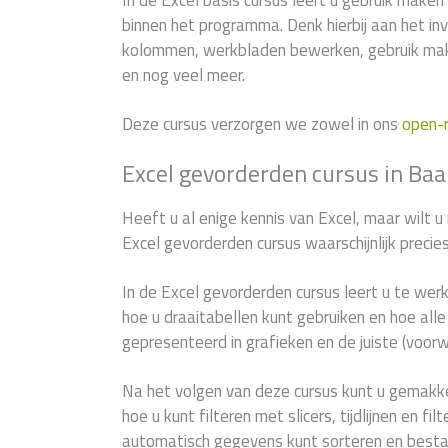
In de Excel basis cursus leert u gebruik maken 
binnen het programma. Denk hierbij aan het in
kolommen, werkbladen bewerken, gebruik mak
en nog veel meer.
Deze cursus verzorgen we zowel in ons
open-
Excel gevorderden cursus in Baa
Heeft u al enige kennis van Excel, maar wilt u
Excel gevorderden cursus waarschijnlijk precie
In de Excel gevorderden cursus leert u te wer
hoe u draaitabellen kunt gebruiken en hoe al
gepresenteerd in grafieken en de juiste (voor
Na het volgen van deze cursus kunt u gemakke
hoe u kunt filteren met slicers, tijdlijnen en f
automatisch gegevens kunt sorteren en best