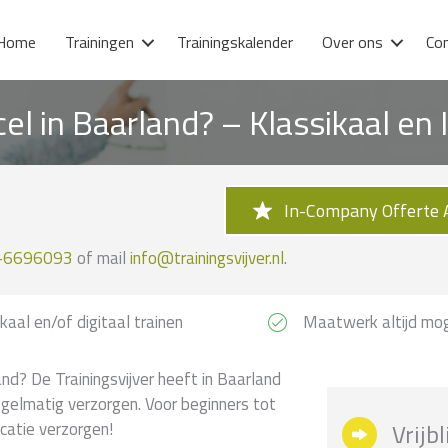
Home
Trainingen
Trainingskalender
Over ons
Co
el in Baarland? – Klassikaal e
In-Company Offerte 
-6696093
of mail
info@trainingsvijver.nl
.
kaal en/of digitaal trainen
Maatwerk altijd mog
nd? De Trainingsvijver heeft in Baarland
egelmatig verzorgen. Voor beginners tot
catie verzorgen!
Vrijb