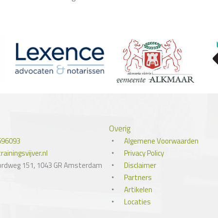
Overig
696093
Algemene Voorwaarden
ainingsvijver.nl
Privacy Policy
ordweg 151, 1043 GR Amsterdam
Disclaimer
Partners
Artikelen
Locaties