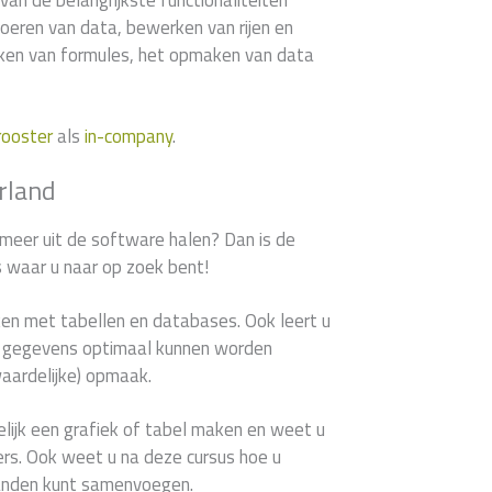
van de belangrijkste functionaliteiten
voeren van data, bewerken van rijen en
en van formules, het opmaken van data
rooster
als
in-company
.
rland
 meer uit de software halen? Dan is de
s waar u naar op zoek bent!
ken met tabellen en databases. Ook leert u
le gegevens optimaal kunnen worden
waardelijke) opmaak.
lijk een grafiek of tabel maken en weet u
ilters. Ook weet u na deze cursus hoe u
anden kunt samenvoegen.