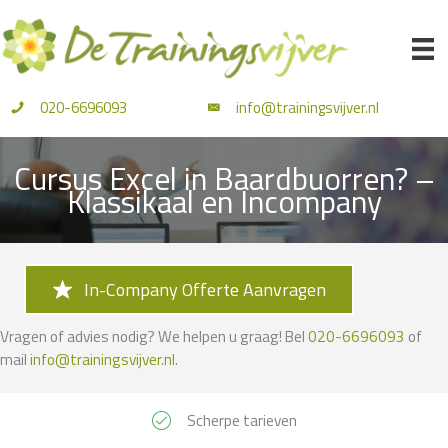
Ga
naar
de
inhoud
020-6696093
info@trainingsvijver.nl
Cursus Excel in Baardbuorren? –
Klassikaal en Incompany
In-Company Offerte Aanvragen
Vragen of advies nodig? We helpen u graag! Bel
020-6696093
of
mail
info@trainingsvijver.nl
.
Scherpe tarieven