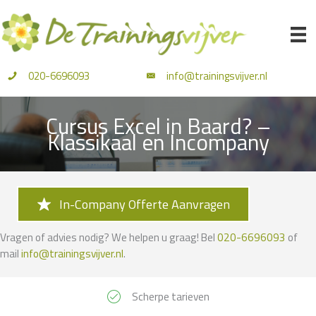
Ga
naar
de
inhoud
020-6696093
info@trainingsvijver.nl
Cursus Excel in Baard? –
Klassikaal en Incompany
In-Company Offerte Aanvragen
Vragen of advies nodig? We helpen u graag! Bel
020-6696093
of
mail
info@trainingsvijver.nl
.
Scherpe tarieven