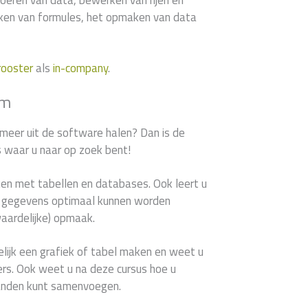
voeren van data, bewerken van rijen en
en van formules, het opmaken van data
rooster
als
in-company
.
um
 meer uit de software halen? Dan is de
s waar u naar op zoek bent!
ken met tabellen en databases. Ook leert u
le gegevens optimaal kunnen worden
waardelijke) opmaak.
lijk een grafiek of tabel maken en weet u
ilters. Ook weet u na deze cursus hoe u
anden kunt samenvoegen.