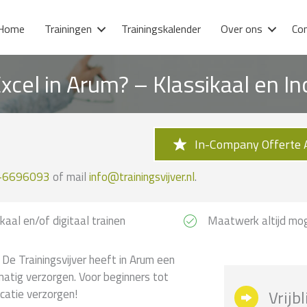
Home
Trainingen
Trainingskalender
Over ons
Co
xcel in Arum? – Klassikaal en 
In-Company Offerte 
-6696093
of mail
info@trainingsvijver.nl
.
kaal en/of digitaal trainen
Maatwerk altijd mog
De Trainingsvijver heeft in Arum een
matig verzorgen. Voor beginners tot
catie verzorgen!
Vrijb