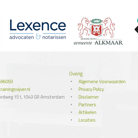
Overig
696093
Algemene Voorwaarden
ainingsvijver.nl
Privacy Policy
ordweg 151, 1043 GR Amsterdam
Disclaimer
Partners
Artikelen
Locaties