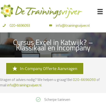
Ga
naar
de
inhoud
020-6696093
info@trainingsvijver.nl
Cursus Excel in Katwijk? –
Klassikaal en Incompany
In-Company Offerte Aanvragen
Vragen of advies nodig? We helpen u graag! Bel
020-6696093
of
mail
info@trainingsvijver.nl
.
Scherpe tarieven