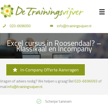
Ga
naar
de
inhoud
020-6696093
info@trainingsvijver.nl
Excel cursus in Roosendaal? –
Klassikaal en Incompany
In-Company Offerte Aanvragen
Vragen of advies nodig? We helpen u graag! Bel
020-6696093
of
mail
info@trainingsvijver.nl
.
Scherpe tarieven