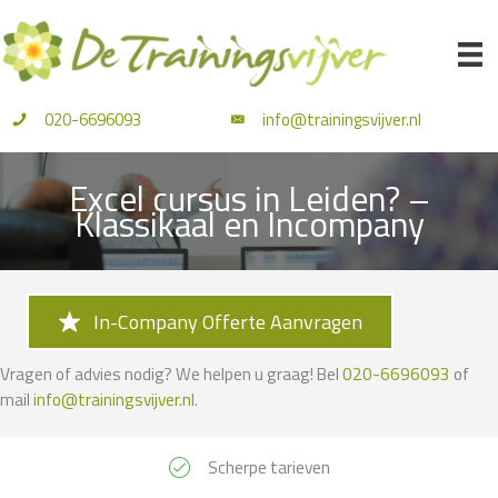
Ga
naar
de
inhoud
020-6696093
info@trainingsvijver.nl
Excel cursus in Leiden? –
Klassikaal en Incompany
In-Company Offerte Aanvragen
Vragen of advies nodig? We helpen u graag! Bel
020-6696093
of
mail
info@trainingsvijver.nl
.
Scherpe tarieven