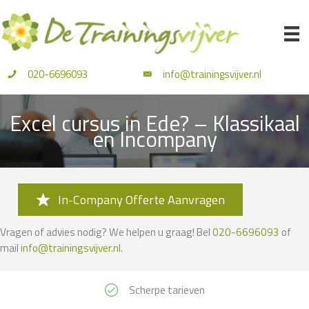
Ga
naar
de
inhoud
020-6696093
info@trainingsvijver.nl
Excel cursus in Ede? – Klassikaal
en Incompany
In-Company Offerte Aanvragen
Vragen of advies nodig? We helpen u graag! Bel
020-6696093
of
mail
info@trainingsvijver.nl
.
Scherpe tarieven