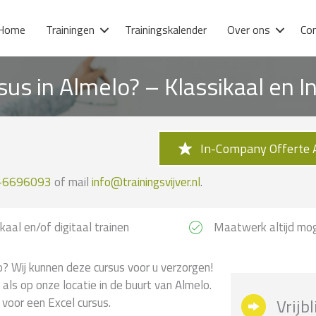
Home
Trainingen
Trainingskalender
Over ons
Co
sus in Almelo? – Klassikaal en
In-Company Offerte 
-6696093
of mail
info@trainingsvijver.nl
.
kaal en/of digitaal trainen
Maatwerk altijd mog
o? Wij kunnen deze cursus voor u verzorgen!
 als op onze locatie in de buurt van Almelo.
 voor een Excel cursus.
Vrijb