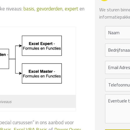
jke niveaus:
basis
,
gevorderden
,
expert
en
We sturen binnen
informatiepakke
niveaus
cial cursussen” in ons aanbod voor
 Basis
,
Excel VBA Basis
of
Power Query
.