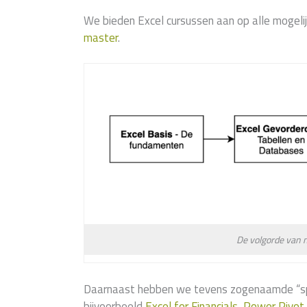
We bieden Excel cursussen aan op alle mogeli
master
.
De volgorde van 
Daarnaast hebben we tevens zogenaamde “spe
bijvoorbeeld
Excel for Financials
,
Power Pivot