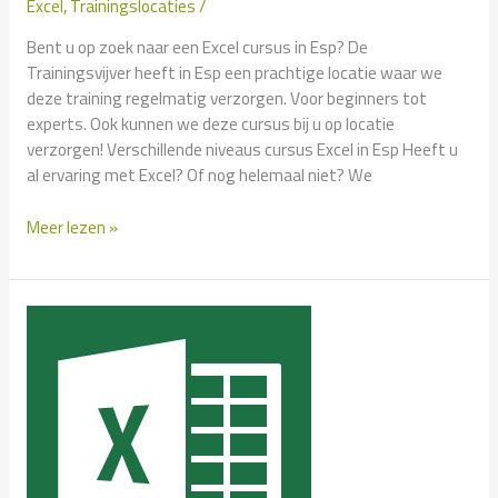
Excel
,
Trainingslocaties
/
Bent u op zoek naar een Excel cursus in Esp? De
Trainingsvijver heeft in Esp een prachtige locatie waar we
deze training regelmatig verzorgen. Voor beginners tot
experts. Ook kunnen we deze cursus bij u op locatie
verzorgen! Verschillende niveaus cursus Excel in Esp Heeft u
al ervaring met Excel? Of nog helemaal niet? We
Cursus
Meer lezen »
Excel
in
Esp?
–
Klassikaal
en
Incompany