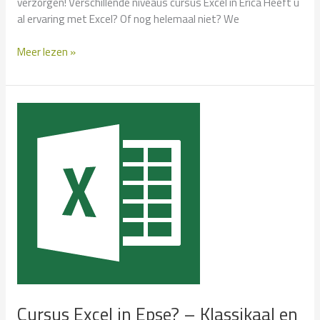
verzorgen! Verschillende niveaus cursus Excel in Erica Heeft u
al ervaring met Excel? Of nog helemaal niet? We
Cursus
Meer lezen »
Excel
in
Erica?
–
Klassikaal
en
Incompany
Cursus Excel in Epse? – Klassikaal en