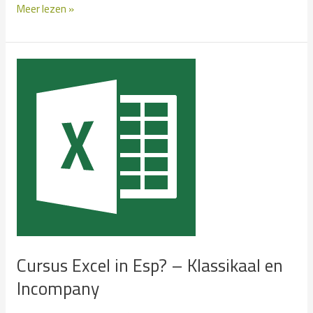
Cursus
Meer lezen »
Excel
in
Espel?
–
Klassikaal
en
Incompany
Cursus Excel in Esp? – Klassikaal en
Incompany