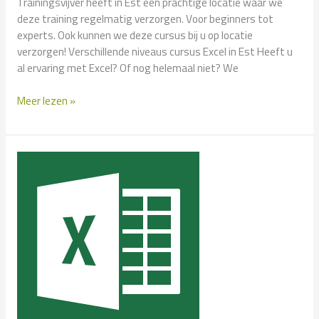
Trainingsvijver heeft in Est een prachtige locatie waar we
deze training regelmatig verzorgen. Voor beginners tot
experts. Ook kunnen we deze cursus bij u op locatie
verzorgen! Verschillende niveaus cursus Excel in Est Heeft u
al ervaring met Excel? Of nog helemaal niet? We
Cursus
Meer lezen »
Excel
in
Est?
–
Klassikaal
en
Incompany