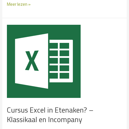
Cursus
Meer lezen »
Excel
in
Etsberg?
–
Klassikaal
en
Incompany
Cursus Excel in Etenaken? –
Klassikaal en Incompany