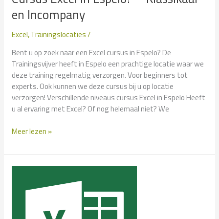
en Incompany
Excel
,
Trainingslocaties
/
Bent u op zoek naar een Excel cursus in Espelo? De
Trainingsvijver heeft in Espelo een prachtige locatie waar we
deze training regelmatig verzorgen. Voor beginners tot
experts. Ook kunnen we deze cursus bij u op locatie
verzorgen! Verschillende niveaus cursus Excel in Espelo Heeft
u al ervaring met Excel? Of nog helemaal niet? We
Cursus
Meer lezen »
Excel
in
Espelo?
–
Klassikaal
en
Incompany