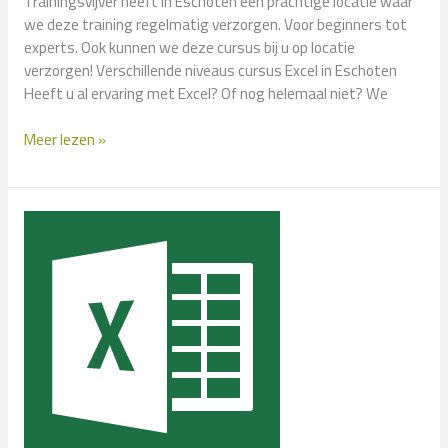
Trainingsvijver heeft in Eschoten een prachtige locatie waar
we deze training regelmatig verzorgen. Voor beginners tot
experts. Ook kunnen we deze cursus bij u op locatie
verzorgen! Verschillende niveaus cursus Excel in Eschoten
Heeft u al ervaring met Excel? Of nog helemaal niet? We
Cursus
Meer lezen »
Excel
in
Eschoten?
–
Klassikaal
en
Incompany