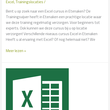
Excel
,
Trainingslocaties
/
Bent u op zoek naar een Excel cursus in Etenaken? De
Trainingsvijver heeft in Etenaken een prachtige locatie waar
we deze training regelmatig verzorgen. Voor beginners tot
experts. Ook kunnen we deze cursus bij u op locatie
verzorgen! Verschillende niveaus cursus Excel in Etenaken
Heeft u al ervaring met Excel? Of nog helemaal niet? We
Cursus
Meer lezen »
Excel
in
Etenaken?
–
Klassikaal
en
Incompany