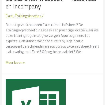
en Incompany
Excel
,
Trainingslocaties
/
Bent u op zoek naar een Excel cursus in Esbeek? De
Trainingsvijver heeft in Esbeek een prachtige locatie waar we
deze training regelmatig verzorgen. Voor beginners tot
experts. Ook kunnen we deze cursus bij u op locatie
verzorgen! Verschillende niveaus cursus Excel in Esbeek Heeft
u al ervaring met Excel? Of nog helemaal niet? We
Cursus
Meer lezen »
Excel
in
Esbeek?
–
Klassikaal
en
Incompany