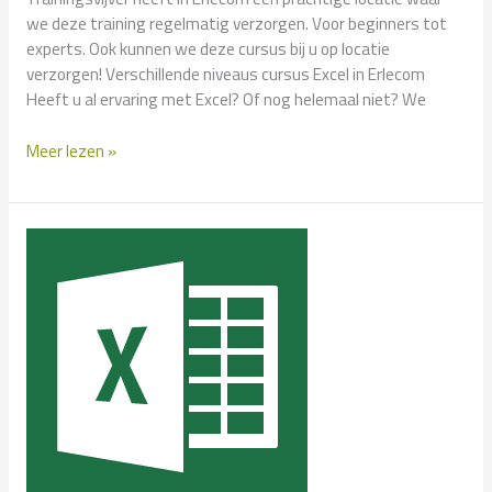
we deze training regelmatig verzorgen. Voor beginners tot
experts. Ook kunnen we deze cursus bij u op locatie
verzorgen! Verschillende niveaus cursus Excel in Erlecom
Heeft u al ervaring met Excel? Of nog helemaal niet? We
Cursus
Meer lezen »
Excel
in
Erlecom?
–
Klassikaal
en
Incompany