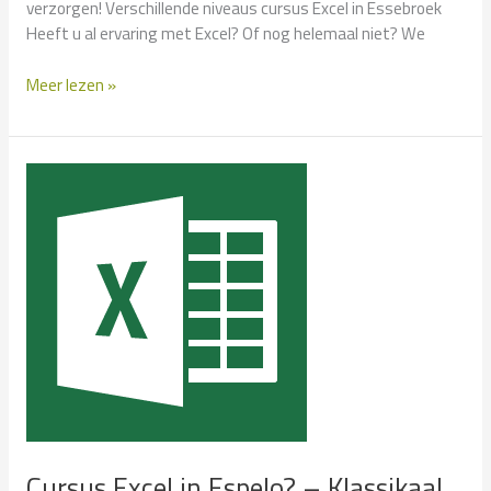
verzorgen! Verschillende niveaus cursus Excel in Essebroek
Heeft u al ervaring met Excel? Of nog helemaal niet? We
Cursus
Meer lezen »
Excel
in
Essebroek?
–
Klassikaal
en
Incompany
Cursus Excel in Espelo? – Klassikaal