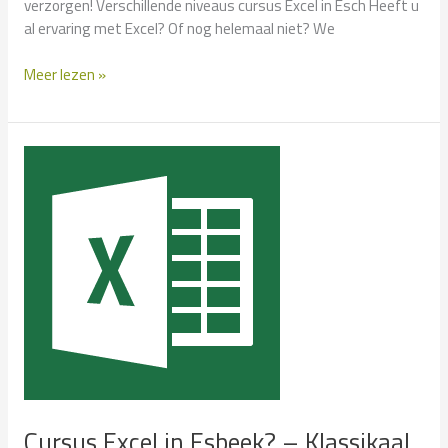
verzorgen! Verschillende niveaus cursus Excel in Esch Heeft u
al ervaring met Excel? Of nog helemaal niet? We
Cursus
Meer lezen »
Excel
in
Esch?
–
Klassikaal
en
Incompany
Cursus Excel in Esbeek? – Klassikaal