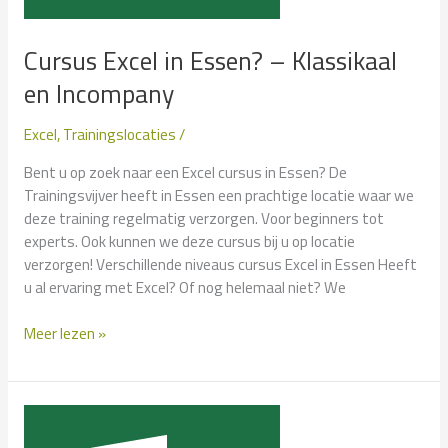
Cursus Excel in Essen? – Klassikaal
en Incompany
Excel
,
Trainingslocaties
/
Bent u op zoek naar een Excel cursus in Essen? De
Trainingsvijver heeft in Essen een prachtige locatie waar we
deze training regelmatig verzorgen. Voor beginners tot
experts. Ook kunnen we deze cursus bij u op locatie
verzorgen! Verschillende niveaus cursus Excel in Essen Heeft
u al ervaring met Excel? Of nog helemaal niet? We
Cursus
Meer lezen »
Excel
in
Essen?
–
Klassikaal