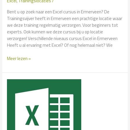
Excel
,
Trainingslocaties
/
Bent u op zoek naar een Excel cursus in Ermerveen? De
Trainingsvijver heeft in Ermerveen een prachtige locatie waar
we deze training regelmatig verzorgen. Voor beginners tot
experts. Ook kunnen we deze cursus bij u op locatie
verzorgen! Verschillende niveaus cursus Excel in Ermerveen
Heeft u al ervaring met Excel? Of nog helemaal niet? We
Cursus
Meer lezen »
Excel
in
Ermerveen?
–
Klassikaal
en
Incompany