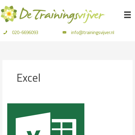
Ga
naar
de
inhoud
020-6696093
info@trainingsvijver.nl
Excel