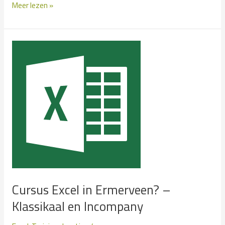
Cursus
Meer lezen »
Excel
in
Erp?
–
Klassikaal
en
Incompany
Cursus Excel in Ermerveen? –
Klassikaal en Incompany