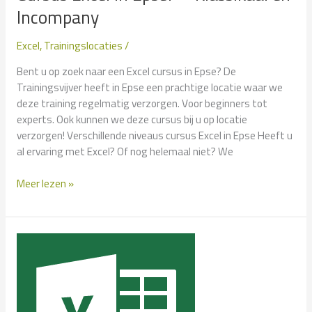
Incompany
Excel
,
Trainingslocaties
/
Bent u op zoek naar een Excel cursus in Epse? De
Trainingsvijver heeft in Epse een prachtige locatie waar we
deze training regelmatig verzorgen. Voor beginners tot
experts. Ook kunnen we deze cursus bij u op locatie
verzorgen! Verschillende niveaus cursus Excel in Epse Heeft u
al ervaring met Excel? Of nog helemaal niet? We
Cursus
Meer lezen »
Excel
in
Epse?
–
Klassikaal
en
Incompany