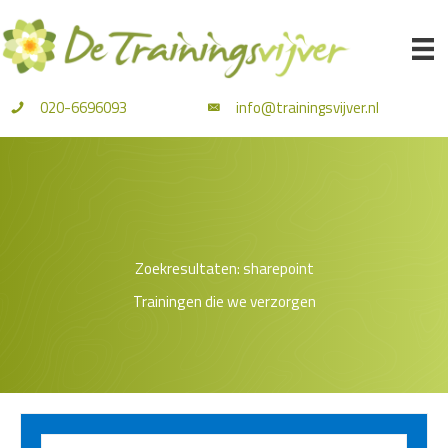
Ga
naar
de
inhoud
020-6696093
info@trainingsvijver.nl
Zoekresultaten: sharepoint
Trainingen die we verzorgen