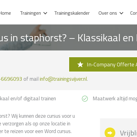
Home
Trainingen
Trainingskalender
Over ons
Co
s in staphorst? – Klassikaal e
In-Company Offerte 
-6696093
of mail
info@trainingsvijver.nl
.
kaal en/of digitaal trainen
Maatwerk altijd mog
rst? Wij kunnen deze cursus voor u
e verzorgen als op onze locatie in
er te reizen voor een Word cursus.
Vrijb