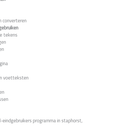
n converteren
gebruiken
le tekens
gen
en
gina
n voetteksten
en
ssen
d-eindgebruikers programma in staphorst,