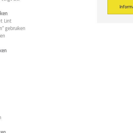
aken
t Lint
Alternative:
n” gebruiken
sen
ken
n
ken