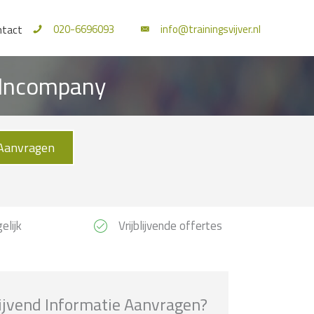
020-6696093
info@trainingsvijver.nl
ntact
n Incompany
Aanvragen
elijk
Vrijblijvende offertes
lijvend Informatie Aanvragen?