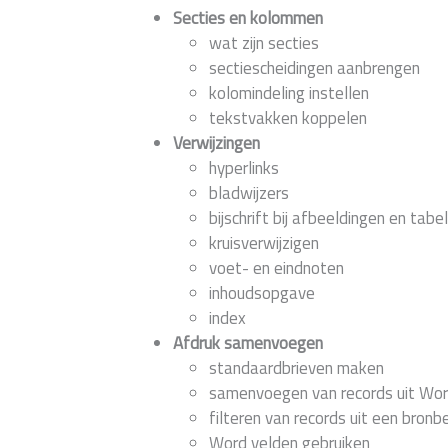
Secties en kolommen
wat zijn secties
sectiescheidingen aanbrengen
kolomindeling instellen
tekstvakken koppelen
Verwijzingen
hyperlinks
bladwijzers
bijschrift bij afbeeldingen en tabe
kruisverwijzigen
voet- en eindnoten
inhoudsopgave
index
Afdruk samenvoegen
standaardbrieven maken
samenvoegen van records uit Wo
filteren van records uit een bron
Word velden gebruiken