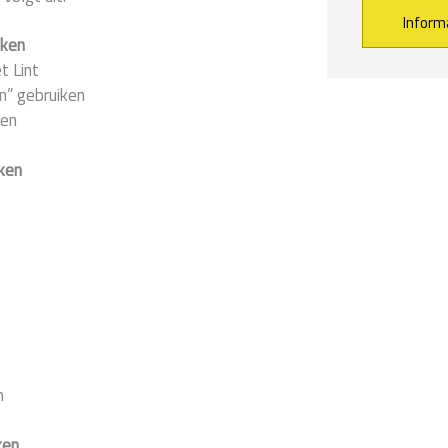
aken
t Lint
Alternative:
n” gebruiken
sen
ken
n
ken