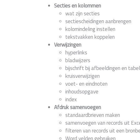
Secties en kolommen
wat zijn secties
sectiescheidingen aanbrengen
kolomindeling instellen
tekstvakken koppelen
Verwijzingen
hyperlinks
bladwijzers
bijschrift bij afbeeldingen en tabe
kruisverwijzigen
voet- en eindnoten
inhoudsopgave
index
Afdruk samenvoegen
standaardbrieven maken
samenvoegen van records uit Exc
filteren van records uit een bron
Word velden gebruiken