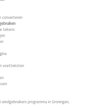
n converteren
gebruiken
le tekens
gen
en
gina
n voetteksten
en
ssen
d-eindgebruikers programma in Groningen,