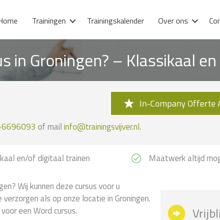
Home
Trainingen
Trainingskalender
Over ons
Co
s in Groningen? – Klassikaal e
In-Company Offerte 
-6696093
of mail
info@trainingsvijver.nl
.
kaal en/of digitaal trainen
Maatwerk altijd mog
gen? Wij kunnen deze cursus voor u
e verzorgen als op onze locatie in Groningen.
n voor een Word cursus.
Vrijb