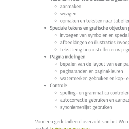
aanmaken
wijzigen
opmaken en teksten naar tabelle
Speciale tekens en grafische objecten 
invoegen van symbolen en specia
afbeeldingen en illustraties invoe
tekstterugloop instellen en wijzig
Pagina indelingen
bepalen van de layout van een pa
paginaranden en paginakleuren
watermerken gebruiken en kop- e
Controle
spelling- en grammatica controler
autocorrectie gebruiken en aanpa
synoniemenlijst gebruiken
Voor een gedetailleerd overzicht van het Wor
zie het
trainingsprogramma
.