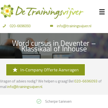
Ga
naar
de
inhoud
020-6696093
info@trainingsvijver.nl
Word cursus in Deventer –
Klassikaal of Inhouse
In-Company Offerte Aanvragen
Vragen of advies nodig? We helpen u graag! Bel
020-6696093
of
mail
info@trainingsvijver.nl
.
Scherpe tarieven