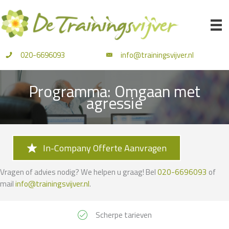
Ga
naar
de
inhoud
020-6696093
info@trainingsvijver.nl
Programma: Omgaan met
agressie
In-Company Offerte Aanvragen
Vragen of advies nodig? We helpen u graag! Bel
020-6696093
of
mail
info@trainingsvijver.nl
.
Scherpe tarieven