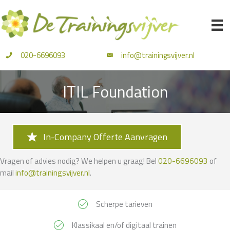
Ga
naar
de
inhoud
020-6696093
info@trainingsvijver.nl
ITIL Foundation
In-Company Offerte Aanvragen
Vragen of advies nodig? We helpen u graag! Bel
020-6696093
of
mail
info@trainingsvijver.nl
.
Scherpe tarieven
Klassikaal en/of digitaal trainen