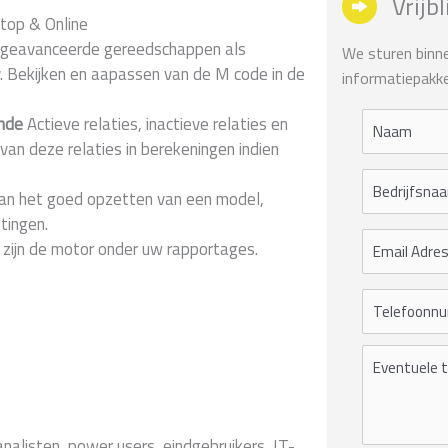
Vrijb
top & Online
 geavanceerde gereedschappen als
We sturen binnen
. Bekijken en aapassen van de M code in de
informatiepakke
ende
Actieve relaties, inactieve relaties en
n van deze relaties in berekeningen indien
an het goed opzetten van een model,
tingen.
ijn de motor onder uw rapportages.
nalisten, power users, eindgebruikers, IT-