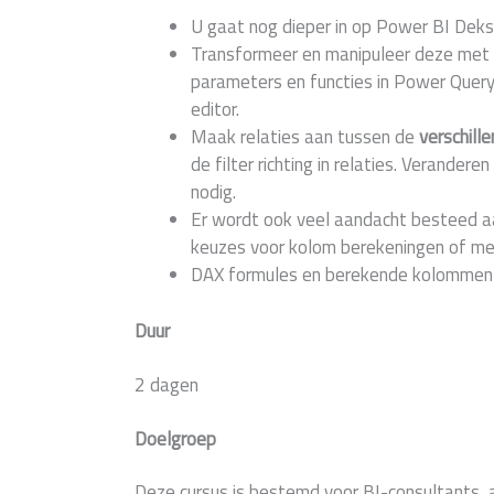
U gaat nog dieper in op Power BI Deks
Transformeer en manipuleer deze met
parameters en functies in Power Query
editor.
Maak relaties aan tussen de
verschill
de filter richting in relaties. Verandere
nodig.
Er wordt ook veel aandacht besteed a
keuzes voor kolom berekeningen of me
DAX formules en berekende kolommen z
Duur
2 dagen
Doelgroep
Deze cursus is bestemd voor BI-consultants, a