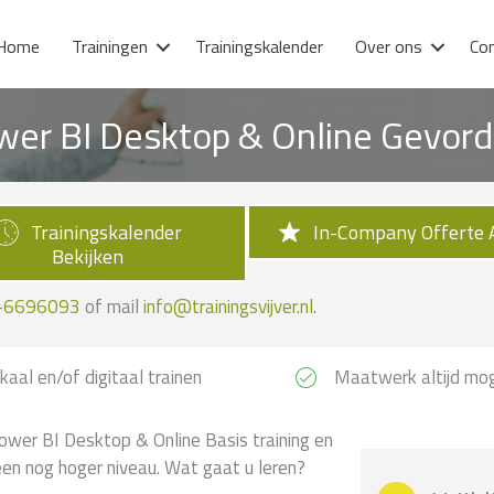
Home
Trainingen
Trainingskalender
Over ons
Co
wer BI Desktop & Online Gevord
Trainingskalender
In-Company Offerte 
Bekijken
-6696093
of mail
info@trainingsvijver.nl
.
kaal en/of digitaal trainen
Maatwerk altijd mog
ower BI Desktop & Online Basis training en
en nog hoger niveau. Wat gaat u leren?