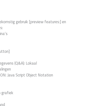
oekomstig gebruik [preview features:] en
s:
ina’s
utton]
egevens (Q&A): Lokaal
alingen
ON: Java Script Object Notation
n grafiek
and