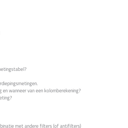
l
etingstabel?
erdiepingsmetingen.
g en wanneer van een kolomberekening?
eting?
inatie met andere filters (of antifilters)