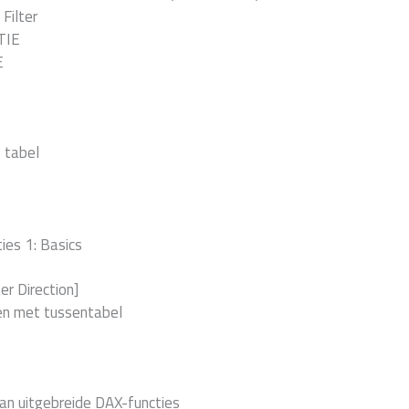
Filter
TIE
E
 tabel
ies 1: Basics
ter Direction]
sen met tussentabel
van uitgebreide DAX-functies