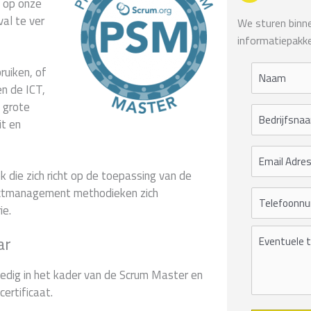
s op onze
val te ver
We sturen binnen
informatiepakke
ruiken, of
en de ICT,
 grote
it en
 die zich richt op de toepassing van de
jectmanagement methodieken zich
ie.
ar
edig in het kader van de Scrum Master en
ertificaat.