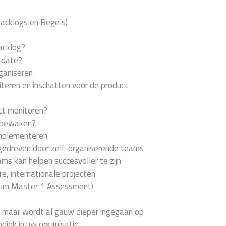
Backlogs en Regels)
acklog?
-date?
ganiseren
iteren en inschatten voor de product
ct monitoren?
t bewaken?
implementeren
 gedreven door zelf-organiserende teams
s kan helpen succesvoller te zijn
e, internationale projecten
crum Master 1 Assessment)
, maar wordt al gauw dieper ingegaan op
iek in uw organisatie.