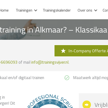
Home
Trainingen
Trainingskalender
Over ons
Co
raining in Alkmaar? – Klassika
In-Company Offerte 
-6696093
of mail
info@trainingsvijver.nl
.
kaal en/of digitaal trainen
Maatwerk altijd mog
 in
rgen! Dit
Vrijb