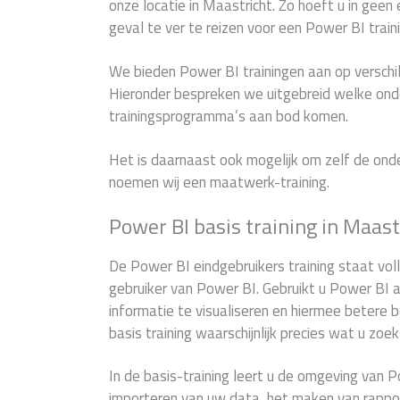
onze locatie in Maastricht. Zo hoeft u in geen 
geval te ver te reizen voor een Power BI traini
We bieden Power BI trainingen aan op verschil
Hieronder bespreken we uitgebreid welke ond
trainingsprogramma’s aan bod komen.
Het is daarnaast ook mogelijk om zelf de onde
noemen wij een maatwerk-training.
Power BI basis training in Maast
De Power BI eindgebruikers training staat vol
gebruiker van Power BI. Gebruikt u Power BI a
informatie te visualiseren en hiermee betere 
basis training waarschijnlijk precies wat u zoek
In de basis-training leert u de omgeving van P
importeren van uw data, het maken van rapp