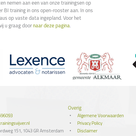
aten nemen aan een van onze trainingsen op
 BI training in ons open-rooster aan. In ons
eaus op vaste data ingepland. Voor het
wij u graag door
naar deze pagina
.
Overig
696093
Algemene Voorwaarden
ainingsvijver.nl
Privacy Policy
ordweg 151, 1043 GR Amsterdam
Disclaimer