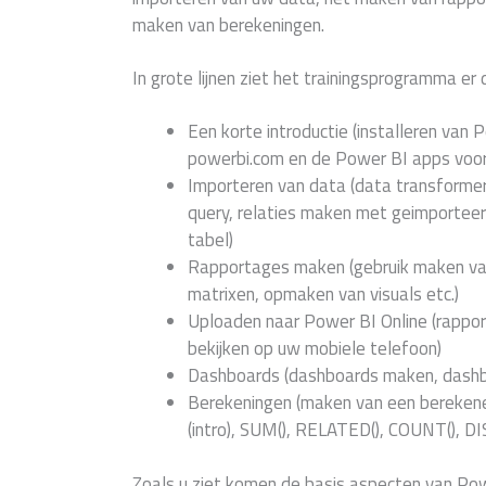
maken van berekeningen.
In grote lijnen ziet het trainingsprogramma er d
Een korte introductie (installeren va
powerbi.com en de Power BI apps voor
Importeren van data (data transforme
query, relaties maken met geimportee
tabel)
Rapportages maken (gebruik maken van 
matrixen, opmaken van visuals etc.)
Uploaden naar Power BI Online (rappor
bekijken op uw mobiele telefoon)
Dashboards (dashboards maken, dashb
Berekeningen (maken van een bereke
(intro), SUM(), RELATED(), COUNT(), D
Zoals u ziet komen de basis aspecten van Po