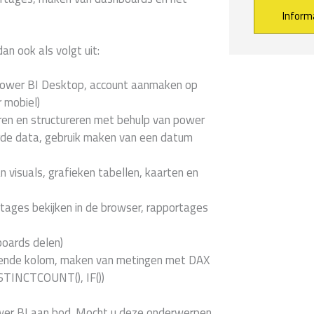
Alternative:
an ook als volgt uit:
n Power BI Desktop, account aanmaken op
 mobiel)
ren en structureren met behulp van power
rde data, gebruik maken van een datum
visuals, grafieken tabellen, kaarten en
tages bekijken in de browser, rapportages
oards delen)
nende kolom, maken van metingen met DAX
ISTINCTCOUNT(), IF())
wer BI aan bod. Mocht u deze onderwerpen