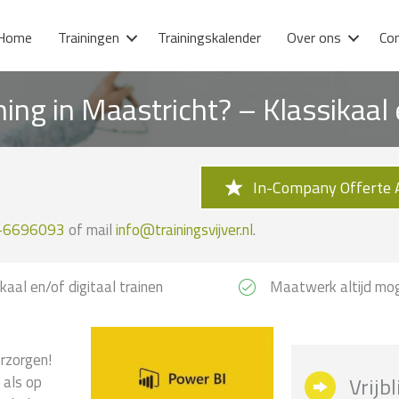
Home
Trainingen
Trainingskalender
Over ons
Co
ning in Maastricht? – Klassikaa
In-Company Offerte 
-6696093
of mail
info@trainingsvijver.nl
.
kaal en/of digitaal trainen
Maatwerk altijd mog
erzorgen!
 als op
Vrijb