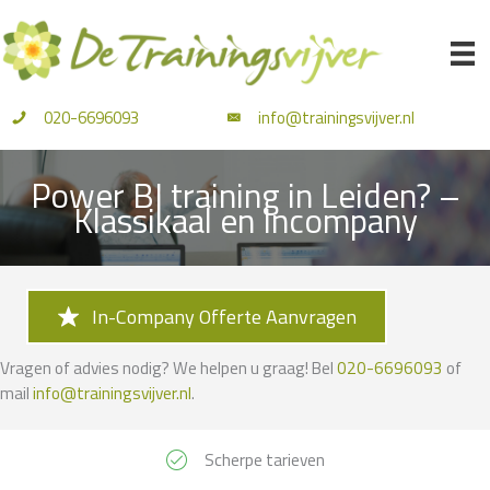
Ga
naar
de
inhoud
020-6696093
info@trainingsvijver.nl
Power BI training in Leiden? –
Klassikaal en Incompany
In-Company Offerte Aanvragen
Vragen of advies nodig? We helpen u graag! Bel
020-6696093
of
mail
info@trainingsvijver.nl
.
Scherpe tarieven