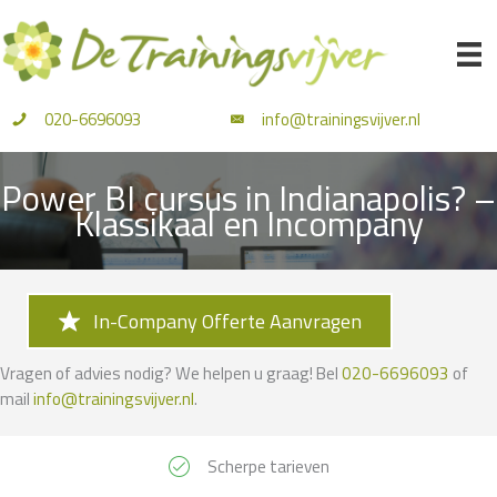
Ga
naar
de
inhoud
020-6696093
info@trainingsvijver.nl
Power BI cursus in Indianapolis? –
Klassikaal en Incompany
In-Company Offerte Aanvragen
Vragen of advies nodig? We helpen u graag! Bel
020-6696093
of
mail
info@trainingsvijver.nl
.
Scherpe tarieven