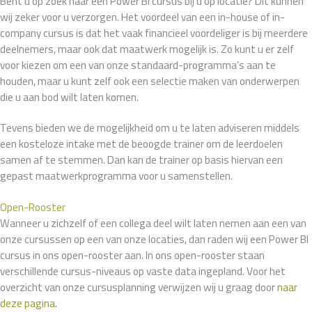
Bent u op zoek naar een Power BI cursus bij u op locatie? Dit kunnen
wij zeker voor u verzorgen. Het voordeel van een in-house of in-
company cursus is dat het vaak financieel voordeliger is bij meerdere
deelnemers, maar ook dat maatwerk mogelijk is. Zo kunt u er zelf
voor kiezen om een van onze standaard-programma’s aan te
houden, maar u kunt zelf ook een selectie maken van onderwerpen
die u aan bod wilt laten komen.
Tevens bieden we de mogelijkheid om u te laten adviseren middels
een kosteloze intake met de beoogde trainer om de leerdoelen
samen af te stemmen. Dan kan de trainer op basis hiervan een
gepast maatwerkprogramma voor u samenstellen.
Open-Rooster
Wanneer u zichzelf of een collega deel wilt laten nemen aan een van
onze cursussen op een van onze locaties, dan raden wij een Power BI
cursus in ons open-rooster aan. In ons open-rooster staan
verschillende cursus-niveaus op vaste data ingepland. Voor het
overzicht van onze cursusplanning verwijzen wij u graag door
naar
deze pagina
.