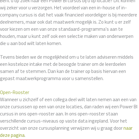
Bent u op zoek naar een Power BI cursus bij u op locatie? Dit kunnen
wij zeker voor u verzorgen. Het voordeel van een in-house of in-
company cursus is dat het vaak financieel voordeliger is bij meerdere
deelnemers, maar ook dat maatwerk mogelijk is. Zo kunt u er zelf
voor kiezen om een van onze standaard-programma’s aan te
houden, maar u kunt zelf ook een selectie maken van onderwerpen
die u aan bod wilt laten komen.
Tevens bieden we de mogelijkheid om u te laten adviseren middels
een kosteloze intake met de beoogde trainer om de leerdoelen
samen af te stemmen. Dan kan de trainer op basis hiervan een
gepast maatwerkprogramma voor u samenstellen.
Open-Rooster
Wanneer u zichzelf of een collega deel wilt laten nemen aan een van
onze cursussen op een van onze locaties, dan raden wij een Power BI
cursus in ons open-rooster aan. In ons open-rooster staan
verschillende cursus-niveaus op vaste data ingepland. Voor het
overzicht van onze cursusplanning verwijzen wij u graag door
naar
deze pagina
.