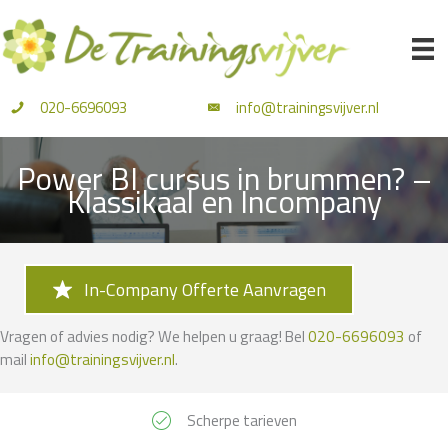
Ga
naar
de
inhoud
020-6696093
info@trainingsvijver.nl
Power BI cursus in brummen? –
Klassikaal en Incompany
In-Company Offerte Aanvragen
Vragen of advies nodig? We helpen u graag! Bel
020-6696093
of
mail
info@trainingsvijver.nl
.
Scherpe tarieven