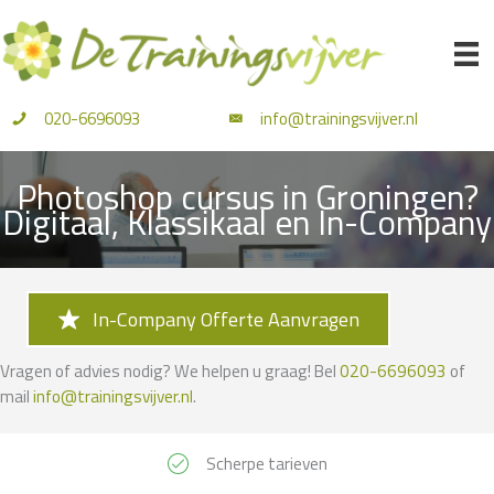
Ga
naar
de
inhoud
020-6696093
info@trainingsvijver.nl
Photoshop cursus in Groningen?
Digitaal, Klassikaal en In-Company
In-Company Offerte Aanvragen
Vragen of advies nodig? We helpen u graag! Bel
020-6696093
of
mail
info@trainingsvijver.nl
.
Scherpe tarieven