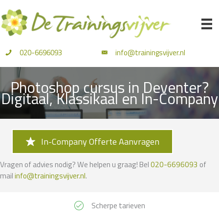
Ga
naar
de
inhoud
020-6696093
info@trainingsvijver.nl
Photoshop cursus in Deventer?
Digitaal, Klassikaal en In-Company
In-Company Offerte Aanvragen
Vragen of advies nodig? We helpen u graag! Bel
020-6696093
of
mail
info@trainingsvijver.nl
.
Scherpe tarieven