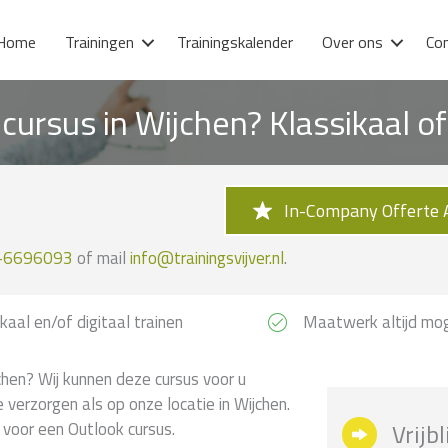
Home
Trainingen
Trainingskalender
Over ons
Co
cursus in Wijchen? Klassikaal o
In-Company Offerte 
-6696093
of mail
info@trainingsvijver.nl
.
kaal en/of digitaal trainen
Maatwerk altijd mog
chen? Wij kunnen deze cursus voor u
 verzorgen als op onze locatie in Wijchen.
n voor een Outlook cursus.
Vrijb