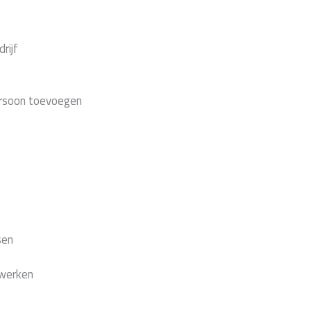
rijf
ersoon toevoegen
sen
twerken