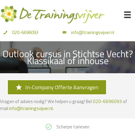
Ga
naar
de
inhoud
020-6696093
info@trainingsvijver.nl
Outlook cursus in Stichtse Vecht?
Klassikaal of inhouse
In-Company Offerte Aanvragen
Vragen of advies nodig? We helpen u graag! Bel
020-6696093
of
mail
info@trainingsvijver.nl
.
Scherpe tarieven