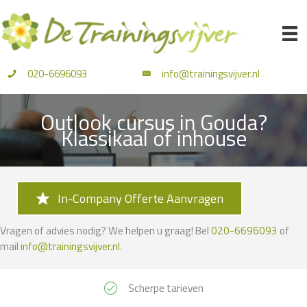
Ga
naar
de
inhoud
020-6696093
info@trainingsvijver.nl
Outlook cursus in Gouda?
Klassikaal of inhouse
In-Company Offerte Aanvragen
Vragen of advies nodig? We helpen u graag! Bel
020-6696093
of
mail
info@trainingsvijver.nl
.
Scherpe tarieven