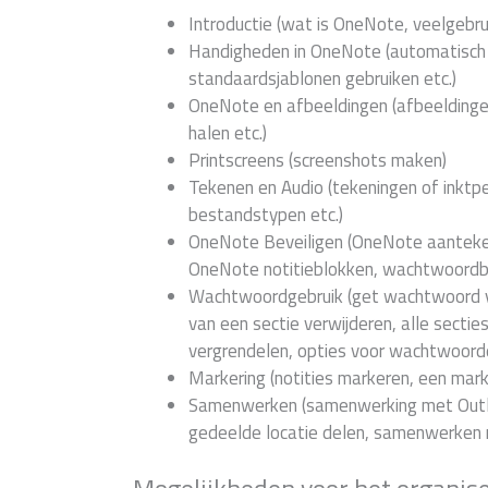
Introductie (wat is OneNote, veelgebr
Handigheden in OneNote (automatisch 
standaardsjablonen gebruiken etc.)
OneNote en afbeeldingen (afbeeldingen 
halen etc.)
Printscreens (screenshots maken)
Tekenen en Audio (tekeningen of inkt
bestandstypen etc.)
OneNote Beveiligen (OneNote aanteken
OneNote notitieblokken, wachtwoordbe
Wachtwoordgebruik (get wachtwoord v
van een sectie verwijderen, alle secti
vergrendelen, opties voor wachtwoorde
Markering (notities markeren, een mark
Samenwerken (samenwerking met Outlo
gedeelde locatie delen, samenwerken 
Mogelijkheden voor het organis