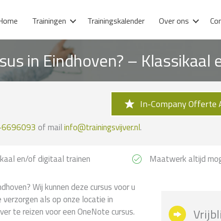
Home
Trainingen
Trainingskalender
Over ons
Co
us in Eindhoven? – Klassikaal
In-Company Offerte 
-6696093
of mail
info@trainingsvijver.nl
.
kaal en/of digitaal trainen
Maatwerk altijd mog
ndhoven? Wij kunnen deze cursus voor u
e verzorgen als op onze locatie in
 ver te reizen voor een OneNote cursus.
Vrijb