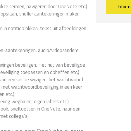
uikte termen, navigeren door OneNote etc.)
opslaan, sneller aantekeningen maken,
Alternative:
in notitieblokken, tekst uit afbeeldingen
pen-aantekeningen, audio/video/andere
ingen beveiligen, Het nut van beveiligde
veiliging toepassen en opheffen etc.)
an een sectie wijzigen, het wachtwoord
es met wachtwoordbeveiliging in een keer
n etc.)
ering weghalen, eigen labels etc.)
ok, sneltoetsen in OneNote, naar een
met collega’s)
eren van een OneNote cursus