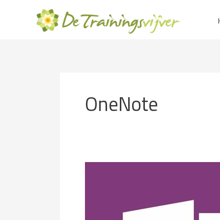
Ga
naar
de
inhoud
OneNote