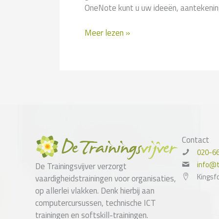
OneNote kunt u uw ideeën, aantekening
OneNote
Meer lezen »
Contact
020-6
info@tr
De Trainingsvijver verzorgt
Kingsf
vaardigheidstrainingen voor organisaties,
op allerlei vlakken. Denk hierbij aan
computercursussen, technische ICT
trainingen en softskill-trainingen.