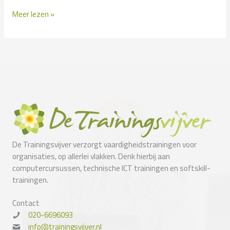
Microsoft
Meer lezen »
MCSA
De Trainingsvijver verzorgt vaardigheidstrainingen voor
organisaties, op allerlei vlakken. Denk hierbij aan
computercursussen, technische ICT trainingen en softskill-
trainingen.
Contact
020-6696093
info@trainingsvijver.nl