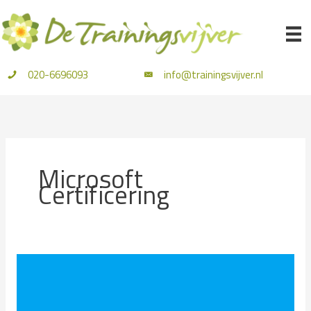
Ga
naar
de
inhoud
020-6696093
info@trainingsvijver.nl
Microsoft
Certificering