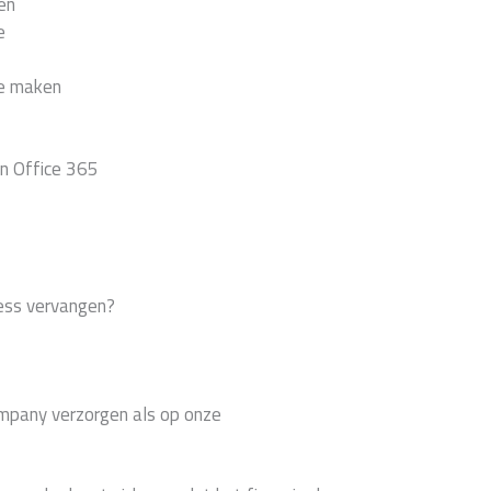
en
e
ne maken
in Office 365
ess vervangen?
ompany verzorgen als op onze