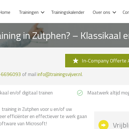
Home
Trainingen
Trainingskalender
Over ons
Co
aining in Zutphen? – Klassikaal
In-Company Offerte 
-6696093
of mail
info@trainingsvijver.nl
.
kaal en/of digitaal trainen
Maatwerk altijd mog
training in Zutphen voor u en/of uw
leer efficiënter en effectiever te werk gaan
software van Microsoft!
Vrijb