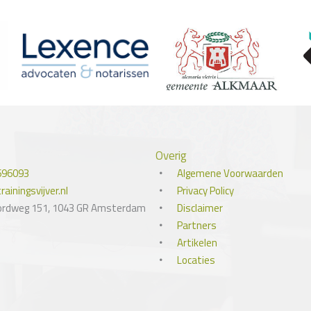
Overig
696093
Algemene Voorwaarden
ainingsvijver.nl
Privacy Policy
ordweg 151, 1043 GR Amsterdam
Disclaimer
Partners
Artikelen
Locaties