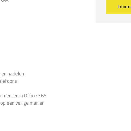
 365
Alternative:
- en nadelen
elefoons
cumenten in Office 365
op een veilige manier