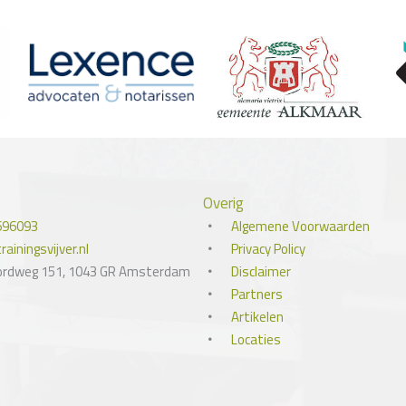
Overig
696093
Algemene Voorwaarden
ainingsvijver.nl
Privacy Policy
ordweg 151, 1043 GR Amsterdam
Disclaimer
Partners
Artikelen
Locaties