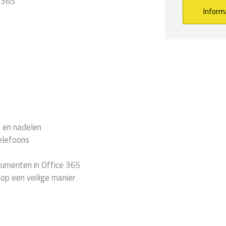
 365
Alternative:
- en nadelen
elefoons
cumenten in Office 365
op een veilige manier