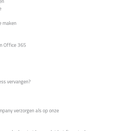
en
e
ne maken
in Office 365
ess vervangen?
ompany verzorgen als op onze