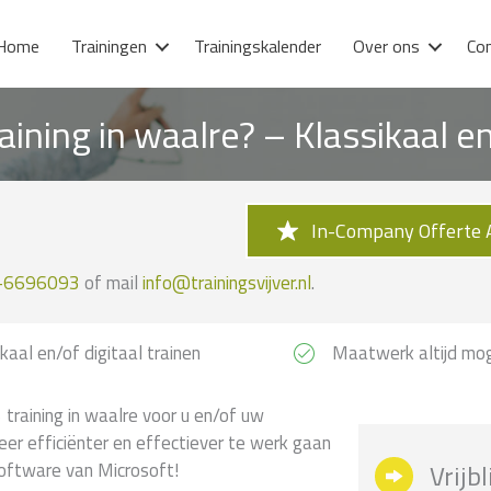
Home
Trainingen
Trainingskalender
Over ons
Co
raining in waalre? – Klassikaal 
In-Company Offerte 
-6696093
of mail
info@trainingsvijver.nl
.
kaal en/of digitaal trainen
Maatwerk altijd mog
training in waalre voor u en/of uw
leer efficiënter en effectiever te werk gaan
software van Microsoft!
Vrijb