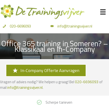
Ga
naar
de
inhoud
020-6696093
info@trainingsvijver.nl
Office 365 training in Someren? –
Klassikaal en In-Company
In-Company Offerte Aanvragen
Vragen of advies nodig? We helpen u graag! Bel
020-6696093
of
mail
info@trainingsvijver.nl
.
Scherpe tarieven