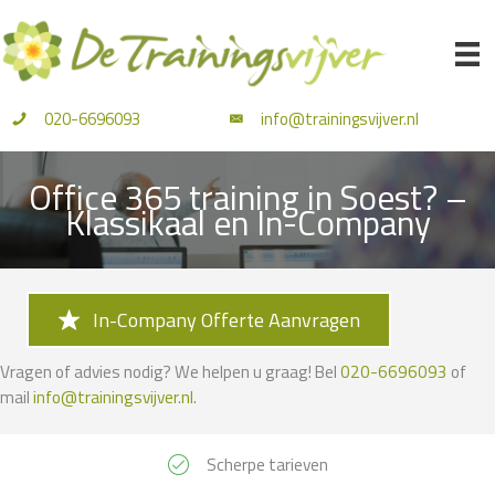
Ga
naar
de
inhoud
020-6696093
info@trainingsvijver.nl
Office 365 training in Soest? –
Klassikaal en In-Company
In-Company Offerte Aanvragen
Vragen of advies nodig? We helpen u graag! Bel
020-6696093
of
mail
info@trainingsvijver.nl
.
Scherpe tarieven