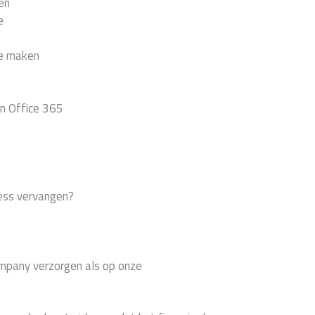
en
e
ne maken
in Office 365
ess vervangen?
ompany verzorgen als op onze