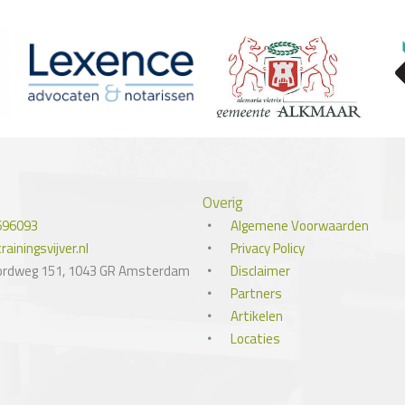
Overig
696093
Algemene Voorwaarden
ainingsvijver.nl
Privacy Policy
ordweg 151, 1043 GR Amsterdam
Disclaimer
Partners
Artikelen
Locaties