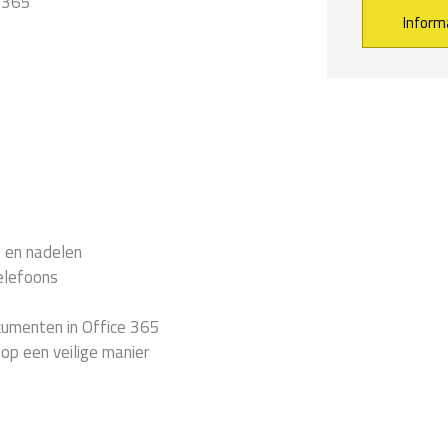
 365
Alternative:
- en nadelen
elefoons
cumenten in Office 365
op een veilige manier