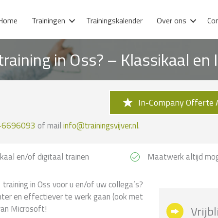
Home
Trainingen
Trainingskalender
Over ons
Co
training in Oss? – Klassikaal e
In-Company Offerte 
-6696093
of mail
info@trainingsvijver.nl
.
kaal en/of digitaal trainen
Maatwerk altijd mog
training in Oss voor u en/of uw collega’s?
iënter en effectiever te werk gaan (ook met
van Microsoft!
Vrijb