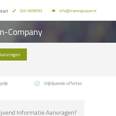
020-6696093
info@trainingsvijver.nl
ntact
n In-Company
Aanvragen
elijk
Vrijblijvende offertes
lijvend Informatie Aanvragen?